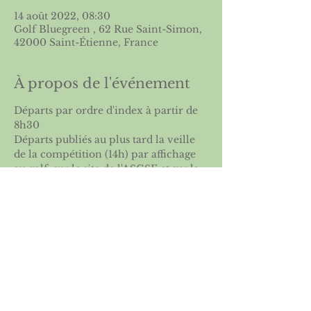
14 août 2022, 08:30
Golf Bluegreen , 62 Rue Saint-Simon,
42000 Saint-Étienne, France
À propos de l'événement
Départs par ordre d'index à partir de 
8h30
Départs publiés au plus tard la veille 
de la compétition (14h) par affichage 
au golf, sur le site de l'ASGSE et sur la 
FFG
Partager cet événement