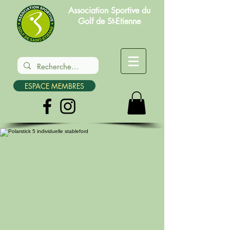
Association Sportive du
Golf de St-Etienne
ESPACE MEMBRES