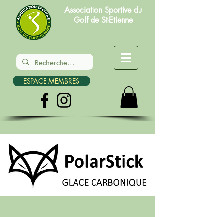
Association Sportive du
Golf de St-Etienne
ESPACE MEMBRES