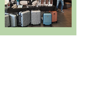
Départs par ordre d'index à partir de 
8h30
Départs publiés au plus tard la veille 
de la compétition (14h) par affichage 
au golf 
et sur le site de l '
ASGSE
Retrouvez notre partenaire sur 
www.polarstick.com
Partager cet événement