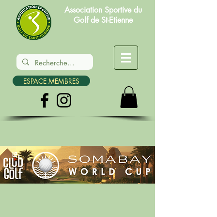
Association Sportive du
Golf de St-Etienne
ESPACE MEMBRES