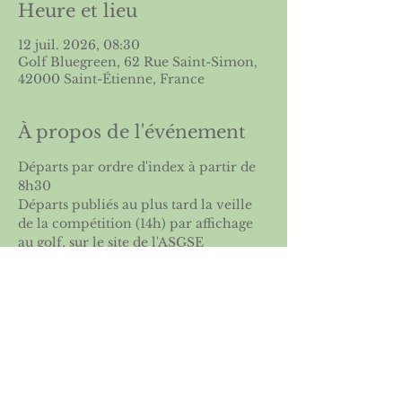
Heure et lieu
12 juil. 2026, 08:30
Golf Bluegreen, 62 Rue Saint-Simon,
42000 Saint-Étienne, France
À propos de l'événement
Départs par ordre d'index à partir de 
8h30
Départs publiés au plus tard la veille 
de la compétition (14h) par affichage 
au golf, sur le site de l'
ASGSE
visiter le site : 
SOMABAY WORLD 
CUP
Partager cet événement