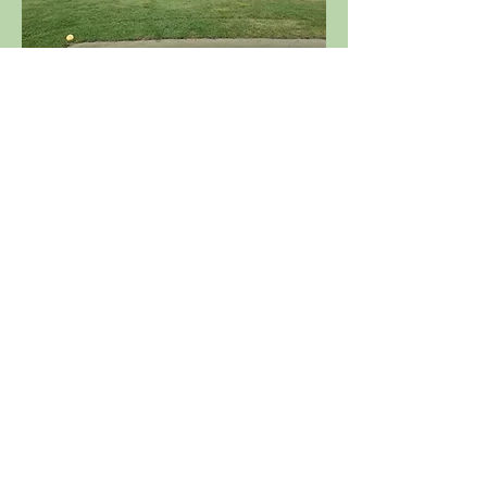
Départs disponibles la veille de la 
compétition sur le site du golf 
recevant la compétition  et sur la page 
dédiée du site de l’
ASGSE
Partager cet événement
Licence 2026
Boutique ASGSE