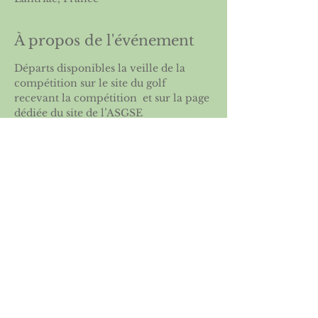
À propos de l'événement
Départs disponibles la veille de la 
compétition sur le site du golf 
recevant la compétition  et sur la page 
dédiée du site de l’
ASGSE
Partager cet événement
Licence 2026
Boutique ASGSE