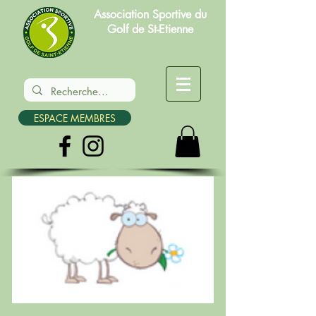
Association Sportive du
Golf de St-Etienne
ESPACE MEMBRES