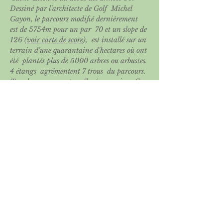
Dessiné par l'architecte de Golf  Michel 
Gayon, le parcours modifié dernièrement 
est de 5754m pour un par  70 et un slope de 
126 (
voir carte de score
),  est installé sur un 
terrain d'une quarantaine d'hectares où ont 
été  plantés plus de 5000 arbres ou arbustes. 
4 étangs  agrémentent 7 trous  du parcours. 
Tous les greens sont surélevés, ce qui confère 
au parcours  une certaine difficulté, non 
perceptible immédiatement, et dont des 
 golfeurs pourtant expérimentés ont pu 
mesurer l'incidence sur leur  score.
Départs disponibles la veille de la 
compétition sur le site du 
golf
recevant la compétition  et sur la page 
dédiée du site de l’
ASGSE
Partager cet événement