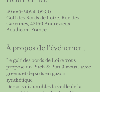
Heure et lieu
29 août 2024, 09:30
Golf des Bords de Loire, Rue des
Garennes, 42160 Andrézieux-
Bouthéon, France
À propos de l'événement
Le golf des bords de Loire vous 
propose un Pitch & Putt 9 trous , avec 
greens et départs en gazon 
synthétique.
Départs disponibles la veille de la 
compétition sur le site du golf 
recevant la compétition  et sur la page 
dédiée du site de l’ASGSE