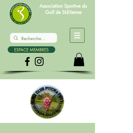
Association Sportive du
Golf de St-Etienne
ESPACE MEMBRES