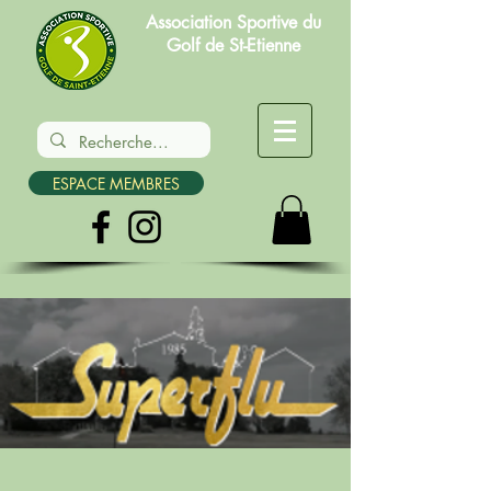
Association Sportive du
Golf de St-Etienne
ESPACE MEMBRES