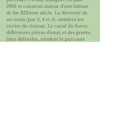
1992 et construit autour d'une bâtisse 
de fin XIXème siècle. La diversité de 
ses trous (par 3, 4 et 5), satisfera les 
envies de chacun. Le canal du Forez, 
différentes pièces d'eaux et des greens 
bien défendus, rendent le parcours 
technique, où précision est le maître 
mot. Un Practice de 15 postes, 
agrémenté de plusieurs cibles est 
également à votre disposition.
Départs disponibles la veille de la 
compétition sur le site du golf 
recevant la compétition  et sur la page 
dédiée du site de l’ASGSE
Partager cet événement