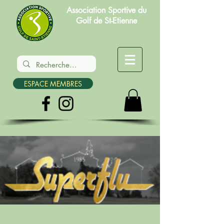
Association Sportive du
Golf de St-Etienne
ESPACE MEMBRES