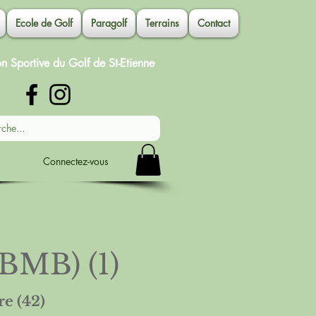
Ecole de Golf
Paragolf
Terrains
Contact
on Sportive du Golf de St-Etienne
Connectez-vous
BMB) (1)
e (42)