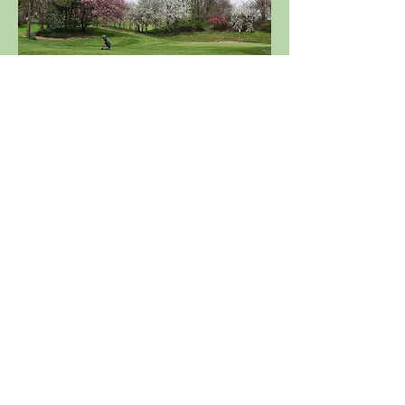
Parcours 18 trous; départs  disponibles 
la veille de la compétition sur le site 
de l'
ASGSE
Partager cet événement
Licence 2026
Boutique ASGSE