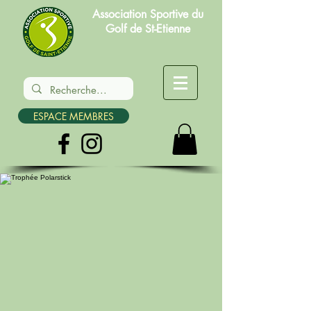
Association Sportive du
Golf de St-Etienne
ESPACE MEMBRES