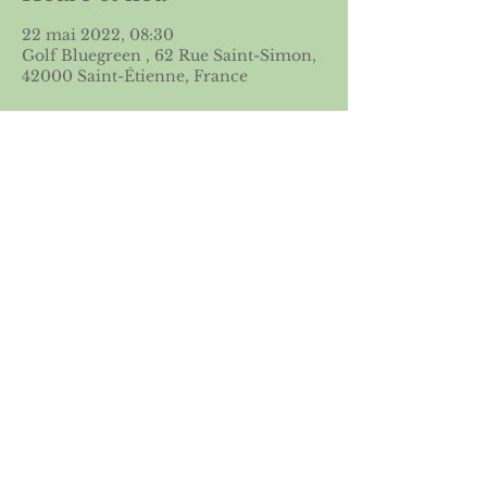
22 mai 2022, 08:30
Golf Bluegreen , 62 Rue Saint-Simon,
42000 Saint-Étienne, France
Partager cet événement
Licence 2026
Boutique ASGSE
Mentions légales
Politique de confidentialité