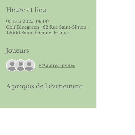
Heure et lieu
03 mai 2025, 09:00
Golf Bluegreen , 62 Rue Saint-Simon,
42000 Saint-Étienne, France
Joueurs
+ 9 autres invités
À propos de l'événement
Départs disponibles la veille de la 
compétition sur la page dédiée du site 
de l’
ASGSE