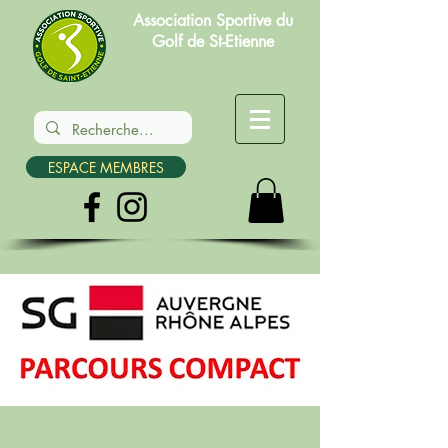
Association Sportive du
Golf de St-Etienne
ESPACE MEMBRES