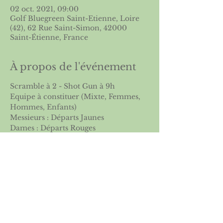
02 oct. 2021, 09:00
Golf Bluegreen Saint-Etienne, Loire
(42), 62 Rue Saint-Simon, 42000
Saint-Étienne, France
À propos de l'événement
Scramble à 2 - Shot Gun à 9h
Equipe à constituer (Mixte, Femmes, 
Hommes, Enfants)
Messieurs : Départs Jaunes
Dames : Départs Rouges
Remise des prix autour d'un buffet à 
l'issue de la partie
Partager cet événement