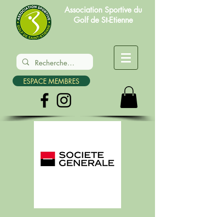
Association Sportive du
Golf de St-Etienne
ESPACE MEMBRES