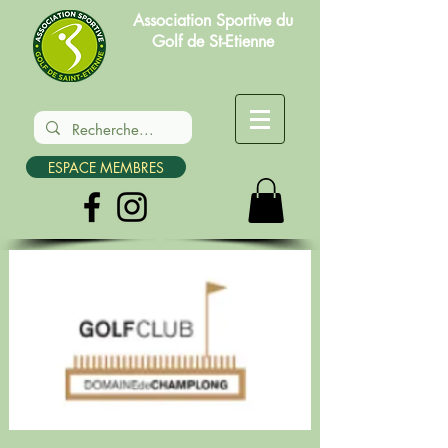
Association Sportive du
Golf de St-Etienne
ESPACE MEMBRES