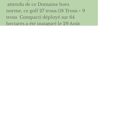
 attendu de ce Domaine hors 
norme, ce golf 27 trous (18 Trous + 9 
trous  Compact) déployé sur 64 
hectares a été inauguré le 29 Août 
2021 dans un  site naturel 
exceptionnel, entre décor 
d’inspiration écossaise, forêts  et 
étendues d’eau.
Départs publiés la veille de la 
compétition sur le site de 
Champlong
et sur la page dédiée du site de l'
ASGSE
Partager cet événement