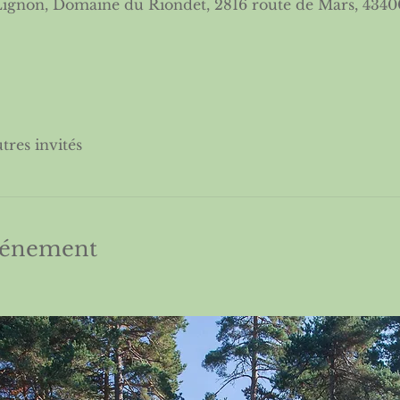
ignon, Domaine du Riondet, 2816 route de Mars, 434
utres invités
événement