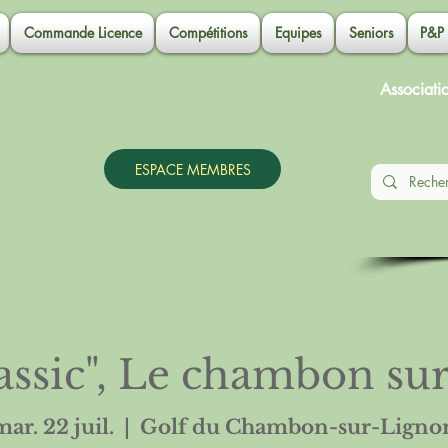
Commande Licence
Compétitions
Equipes
Seniors
P&P
Associati
ESPACE MEMBRES
assic", Le chambon su
mar. 22 juil.
  |  
Golf du Chambon-sur-Ligno