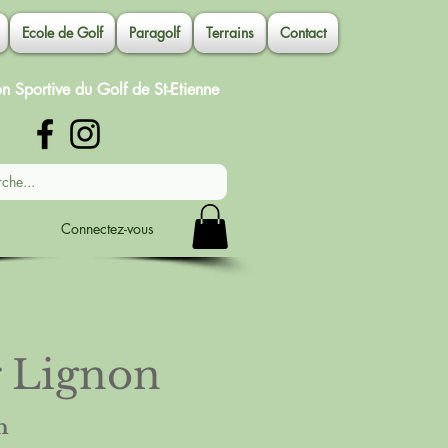
Ecole de Golf
Paragolf
Terrains
Contact
on Sportive du Golf de St-Etienne
Connectez-vous
r Lignon
n