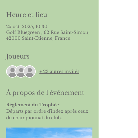
Heure et lieu
25 oct. 2025, 10:30
Golf Bluegreen , 62 Rue Saint-Simon,
42000 Saint-Étienne, France
Joueurs
+ 23 autres invités
À propos de l'événement
Règlement du Trophée
.
Départs par ordre d'index après ceux 
du championnat du club.