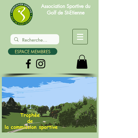
Association Sportive du
Golf de St-Etienne
ESPACE MEMBRES