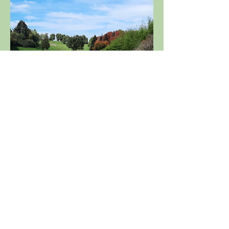
Départs publiés au plus tard la veille 
de la compétition (14h) par affichage 
au golf, sur le site de l'
ASGSE
 et sur la 
FFG
Partager cet événement