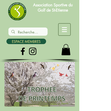
Association Sportive du
Golf de St-Etienne
ESPACE MEMBRES