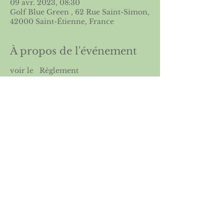
09 avr. 2023, 08:30
Golf Blue Green , 62 Rue Saint-Simon,
42000 Saint-Étienne, France
À propos de l'événement
voir le   
Règlement
Partager cet événement
Licence 2026
Boutique ASGSE